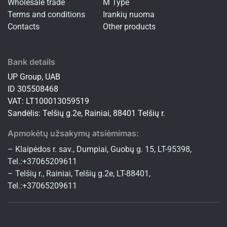
Wholesale trade
M Type
Terms and conditions
Irankių nuoma
Contacts
Other products
Bank details
UP Group, UAB
ID 305508468
VAT: LT100013059519
Sandėlis: Telšių g.2e, Rainiai, 88401 Telšių r.
Apmokėtų užsakymų atsiėmimas:
– Klaipėdos r. sav., Dumpiai, Guobų g. 15, LT-95398,
Tel.:+37065209611
– Telšių r., Rainiai, Telšių g.2e, LT-88401,
Tel.:+37065209611