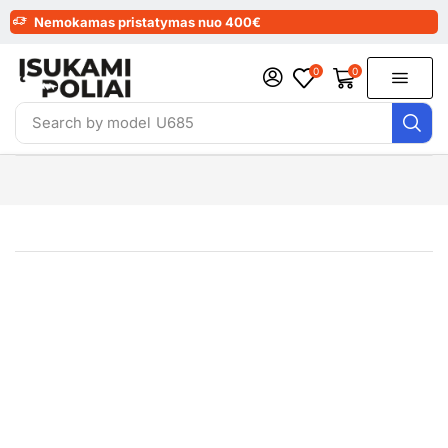
Nemokamas pristatymas nuo 400€
0
0
Search by model
U685