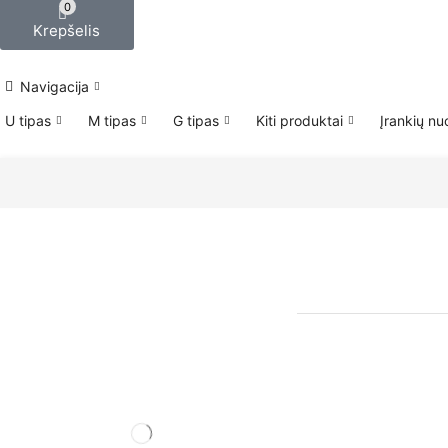
0
Krepšelis
Navigacija
U tipas
M tipas
G tipas
Kiti produktai
Įrankių n