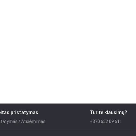
eitas pristatymas
Turite klausimų?
statymas / Atsiėmimas
+370 652 09 611