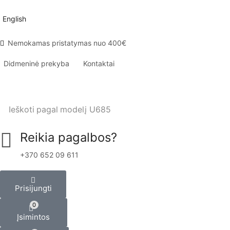
English
Nemokamas pristatymas nuo 400€
Didmeninė prekyba
Kontaktai
Ieškoti pagal modelį
U685
Reikia pagalbos?
+370 652 09 611
Prisijungti
0
Įsimintos