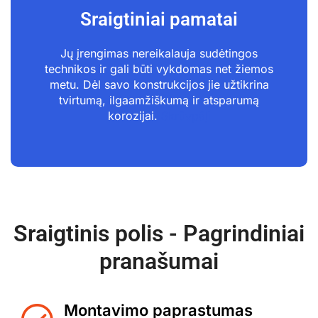
Sraigtiniai pamatai
Jų įrengimas nereikalauja sudėtingos
technikos ir gali būti vykdomas net žiemos
metu. Dėl savo konstrukcijos jie užtikrina
tvirtumą, ilgaamžiškumą ir atsparumą
korozijai.
Skrūvpāļi
Sraigtinis polis - Pagrindiniai
pranašumai
Montavimo paprastumas