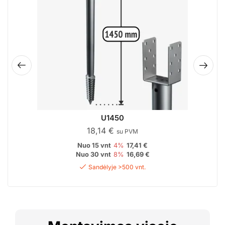
U1450
18,14
€
su PVM
Nuo 15 vnt
4%
17,41
€
Nuo 30 vnt
8%
16,69
€
Sandėlyje >500 vnt.