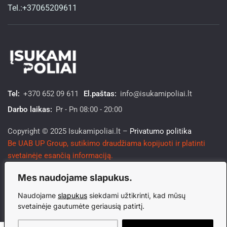
Tel.:+37065209611
Tel:
+370 652 09 611
El.paštas:
info@isukamipoliai.lt
Darbo laikas:
Pr - Pn 08:00 - 20:00
Copyright © 2025 Isukamipoliai.lt –
Privatumo politika
Be UAB UP Group, sutikimo draudžiama kopijuoti ir platinti
svetainėje esančią informaciją.
Mes naudojame slapukus.
Naudojame
slapukus
siekdami užtikrinti, kad mūsų
svetainėje gautumėte geriausią patirtį.