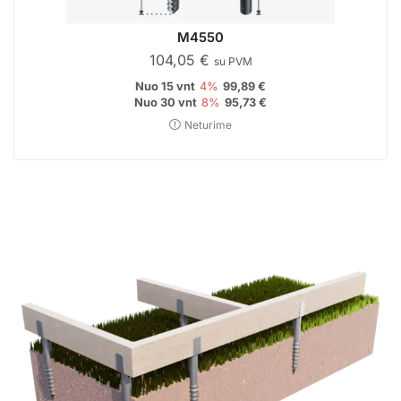
M4550
104,05
€
su PVM
Nuo 15 vnt
4%
99,89
€
Nuo 30 vnt
8%
95,73
€
Neturime