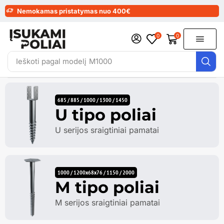
Nemokamas pristatymas nuo 400€
0
0
Ieškoti pagal modelį
M1000
685 / 885 / 1000 / 1300 / 1450
U tipo poliai
U serijos sraigtiniai pamatai
1000 / 1200x68x76 / 1150 / 2000
M tipo poliai
M serijos sraigtiniai pamatai