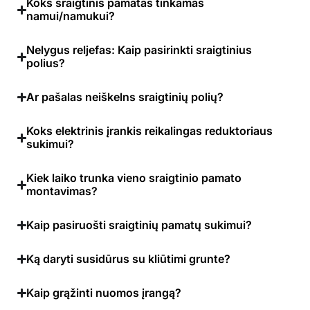
Koks sraigtinis pamatas tinkamas
namui/namukui?
Nelygus reljefas: Kaip pasirinkti sraigtinius
polius?
Ar pašalas neiškelns sraigtinių polių?
Koks elektrinis įrankis reikalingas reduktoriaus
sukimui?
Kiek laiko trunka vieno sraigtinio pamato
montavimas?
Kaip pasiruošti sraigtinių pamatų sukimui?
Ką daryti susidūrus su kliūtimi grunte?
Kaip grąžinti nuomos įrangą?