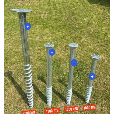
+
+
+
+