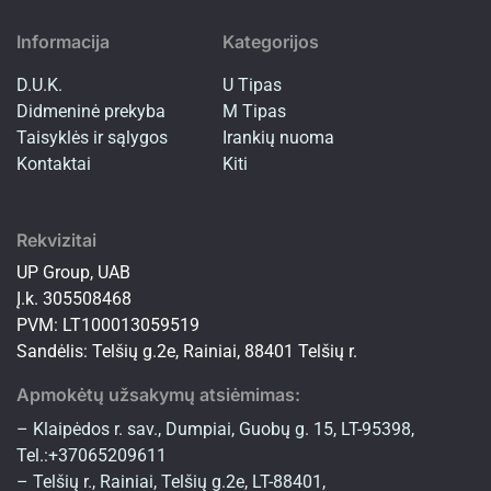
Informacija
Kategorijos
D.U.K.
U Tipas
Didmeninė prekyba
M Tipas
Taisyklės ir sąlygos
Irankių nuoma
Kontaktai
Kiti
Rekvizitai
UP Group, UAB
Į.k. 305508468
PVM: LT100013059519
Sandėlis: Telšių g.2e, Rainiai, 88401 Telšių r.
Apmokėtų užsakymų atsiėmimas:
– Klaipėdos r. sav., Dumpiai, Guobų g. 15, LT-95398,
Tel.:+37065209611
– Telšių r., Rainiai, Telšių g.2e, LT-88401,