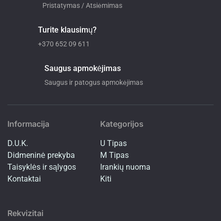
Pristatymas / Atsiėmimas
Turite klausimų?
+370 652 09 611
Saugus apmokėjimas
Saugus ir patogus apmokėjimas
Informacija
Kategorijos
D.U.K.
U Tipas
Didmeninė prekyba
M Tipas
Taisyklės ir sąlygos
Irankių nuoma
Kontaktai
Kiti
Rekvizitai