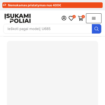
Nemokamas pristatymas nuo 400€
0
0
Ieškoti pagal modelį
U685