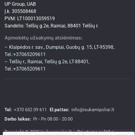
UP Group, UAB
Į.k. 305508468
PVM: LT100013059519
Sandėlis: Telšių g.2e, Rainiai, 88401 Telšių r.
Apmokėtų užsakymų atsiėmimas:
– Klaipėdos r. sav., Dumpiai, Guobų g. 15, LT-95398,
Tel.:+37065209611
– Telšių r., Rainiai, Telšių g.2e, LT-88401,
Tel.:+37065209611
Tel:
+370 652 09 611
El.paštas:
info@isukamipoliai.lt
Darbo laikas:
Pr - Pn 08:00 - 20:00
Copyright © 2025 Isukamipoliai.lt –
Privatumo politika